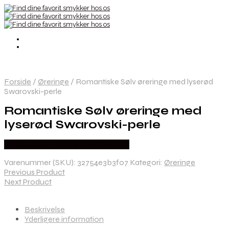
Forside
/
Øreringe
/
Romantiske Sølv øreringe med lyserød
Swarovski-perle
Romantiske Sølv øreringe med
lyserød Swarovski-perle
Købes hos By Henneberg Smykker
Varenummer (SKU):
32754e3b3f07
Kategori:
Øreringe
Previous Product
Next Product
Beskrivelse
Yderligere information