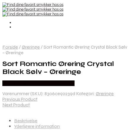
Forside
/
Øreringe
/
Sort Romantic Ørering Crystal Black Sølv
– Øreringe
Sort Romantic Ørering Crystal
Black Sølv – Øreringe
Købes hos By Henneberg Smykker
Varenummer (SKU):
8306ce92239d
Kategori:
Øreringe
Previous Product
Next Product
Beskrivelse
Yderligere information