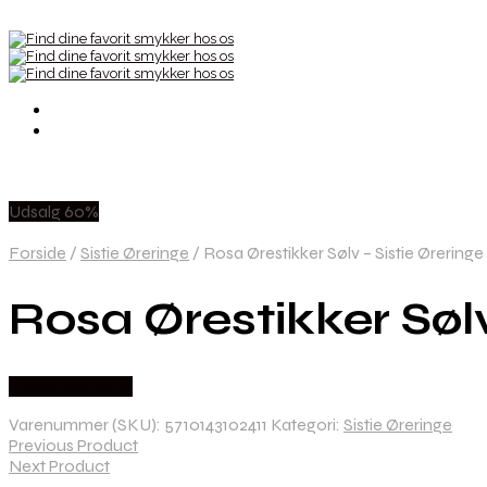
Udsalg 60%
Forside
/
Sistie Øreringe
/
Rosa Ørestikker Sølv – Sistie Øreringe
Rosa Ørestikker Sølv
Købes hos Sistie
Varenummer (SKU):
5710143102411
Kategori:
Sistie Øreringe
Previous Product
Next Product