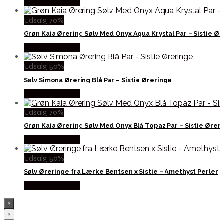
Købes hos Sistie
Udsalg 70%
Grøn Kaia Ørering Sølv Med Onyx Aqua Krystal Par – Sistie 
Købes hos Sistie
Udsalg 50%
Sølv Simona Ørering Blå Par – Sistie Øreringe
Købes hos Sistie
Udsalg 70%
Grøn Kaia Ørering Sølv Med Onyx Blå Topaz Par – Sistie Øre
Købes hos Sistie
Udsalg 50%
Sølv Øreringe fra Lærke Bentsen x Sistie – Amethyst Perler
Købes hos Sistie
×
×