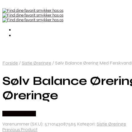
Forside
/
Sistie Øreringe
/
Sølv Balance Ørering Med Ferskvandsp
Sølv Balance Ørerin
Øreringe
Købes hos Sistie
Varenummer (SKU):
5710143087565
Kategori:
Sistie Øreringe
Previous Product