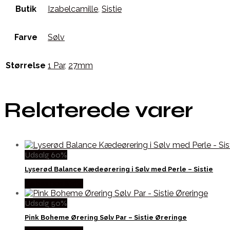
Butik
Izabelcamille
,
Sistie
Farve
Sølv
Størrelse
1 Par
,
27mm
Relaterede varer
Udsalg 60%
Lyserød Balance Kædeørering i Sølv med Perle – Sistie
Købes hos Sistie
Udsalg 50%
Pink Boheme Ørering Sølv Par – Sistie Øreringe