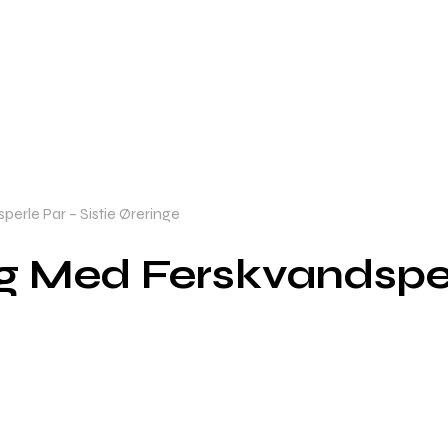
erle Par – Sistie Øreringe
g Med Ferskvandsperl