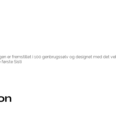
ringen er fremstillet i 100 genbrugssølv og designet med det
 første Sisti
ion