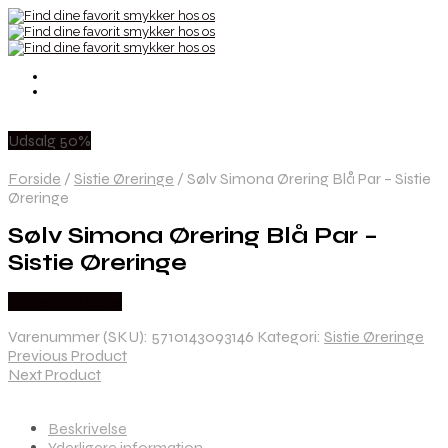
Udsalg 50%
Forside
/
Sistie Øreringe
/
Sølv Simona Ørering Blå Par – Sistie
Øreringe
Sølv Simona Ørering Blå Par –
Sistie Øreringe
Købes hos Sistie
Varenummer (SKU):
5710143093146
Kategori:
Sistie Øreringe
Previous Product
Next Product
Beskrivelse
Yderligere information