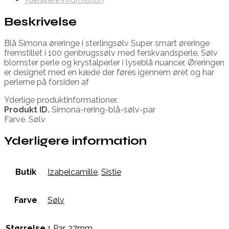
Beskrivelse
Blå Simona øreringe i sterlingsølv Super smart øreringe
fremstillet i 100 genbrugssølv med ferskvandsperle. Sølv
blomster perle og krystalperler i lyseblå nuancer. Øreringen
er designet med en kæde der føres igennem øret og har
perlerne på forsiden af
Yderlige produktinformationer.
Produkt ID.
Simona-rering-blå-sølv-par
Farve. Sølv
Yderligere information
Butik
Izabelcamille
,
Sistie
Farve
Sølv
Størrelse
1 Par
,
27mm