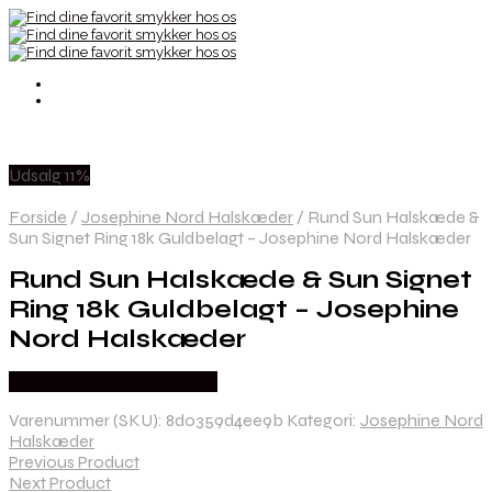
Udsalg 11%
Forside
/
Josephine Nord Halskæder
/
Rund Sun Halskæde &
Sun Signet Ring 18k Guldbelagt – Josephine Nord Halskæder
Rund Sun Halskæde & Sun Signet
Ring 18k Guldbelagt – Josephine
Nord Halskæder
Købes hos Josephine Nord
Varenummer (SKU):
8d0359d4ee9b
Kategori:
Josephine Nord
Halskæder
Previous Product
Next Product