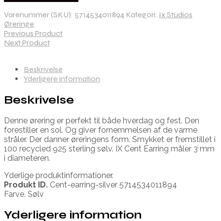
Varenummer (SKU):
5714534011894
Kategori:
Ix Studios
Øreringe
Previous Product
Next Product
Beskrivelse
Yderligere information
Beskrivelse
Denne ørering er perfekt til både hverdag og fest. Den
forestiller en sol. Og giver fornemmelsen af de varme
stråler. Der danner øreringens form. Smykket er fremstillet i
100 recycled 925 sterling sølv. IX Cent Earring måler 3 mm
i diameteren.
Yderlige produktinformationer.
Produkt ID.
Cent-earring-silver 5714534011894
Farve. Sølv
Yderligere information