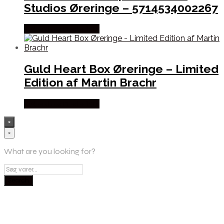
Studios Øreringe – 5714534002267
Købes hos Frederik Ix
Guld Heart Box Øreringe – Limited
Edition af Martin Brachr
Købes hos Frederik Ix
×
×
What are you looking for?