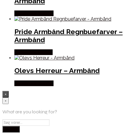
Armbånd
Købes hos Dantha
Pride Armbånd Regnbuefarver –
Armbånd
Købes hos Marjoe
Olevs Herreur – Armbånd
Købes hos Dantha
×
×
What are you looking for?