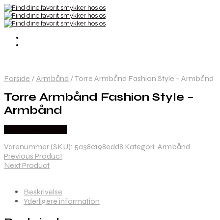
Forside
/
Armbånd
/
Torre Armbånd Fashion Style – Armbånd
Torre Armbånd Fashion Style –
Armbånd
Købes hos Marjoe
Varenummer (SKU):
5a38c198edd8
Kategori:
Armbånd
Previous Product
Next Product
Beskrivelse
Yderligere information