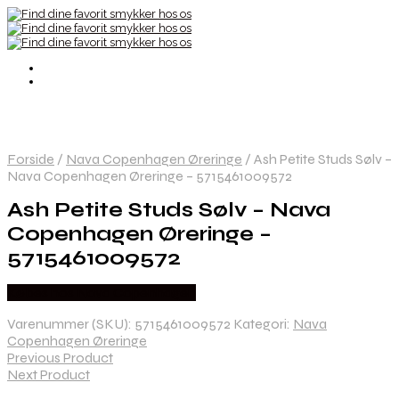
Forside
/
Nava Copenhagen Øreringe
/
Ash Petite Studs Sølv –
Nava Copenhagen Øreringe – 5715461009572
Ash Petite Studs Sølv – Nava
Copenhagen Øreringe –
5715461009572
Købes hos Nava Copenhagen
Varenummer (SKU):
5715461009572
Kategori:
Nava
Copenhagen Øreringe
Previous Product
Next Product