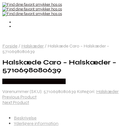
Forside
/
Halskæder
/
Halskæde Caro – Halskæder –
5710698080639
Halskæde Caro – Halskæder –
5710698080639
Købes hos Sif Jakobs Jewellery
Varenummer (SKU):
5710698080639
Kategori:
Halskæder
Previous Product
Next Product
Beskrivelse
Yderligere information