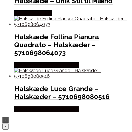
Halskæde – Unik Stil til Mænd
Købes hos Marjoe
Halskæde Follina Pianura
Quadrato – Halskæder –
5710698064073
Købes hos Sif Jakobs Jewellery
Halskæde Luce Grande –
Halskæder – 5710698080516
Købes hos Sif Jakobs Jewellery
×
×