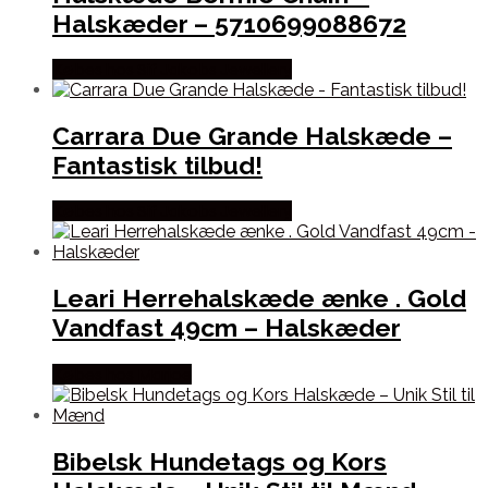
Halskæder – 5710699088672
Købes hos Sif Jakobs Jewellery
Carrara Due Grande Halskæde –
Fantastisk tilbud!
Købes hos Sif Jakobs Jewellery
Leari Herrehalskæde ænke . Gold
Vandfast 49cm – Halskæder
Købes hos Marjoe
Bibelsk Hundetags og Kors