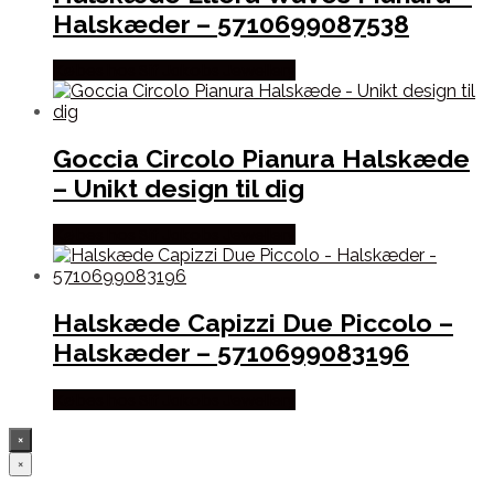
Halskæder – 5710699087538
Købes hos Sif Jakobs Jewellery
Goccia Circolo Pianura Halskæde
– Unikt design til dig
Købes hos Sif Jakobs Jewellery
Halskæde Capizzi Due Piccolo –
Halskæder – 5710699083196
Købes hos Sif Jakobs Jewellery
×
×