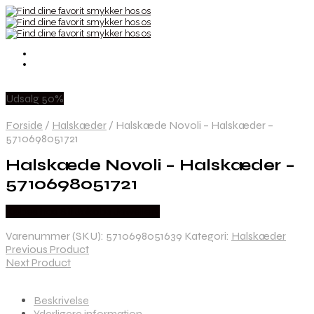
Udsalg 50%
Forside
/
Halskæder
/
Halskæde Novoli – Halskæder –
5710698051721
Halskæde Novoli – Halskæder –
5710698051721
Købes hos Sif Jakobs Jewellery
Varenummer (SKU):
5710698051639
Kategori:
Halskæder
Previous Product
Next Product
Beskrivelse
Yderligere information