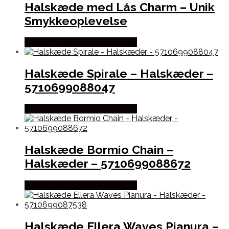
Halskæde med Lås Charm – Unik
Smykkeoplevelse
Købes hos Sif Jakobs Jewellery
Halskæde Spirale – Halskæder –
5710699088047
Købes hos Sif Jakobs Jewellery
Halskæde Bormio Chain –
Halskæder – 5710699088672
Købes hos Sif Jakobs Jewellery
Halskæde Ellera Waves Pianura –