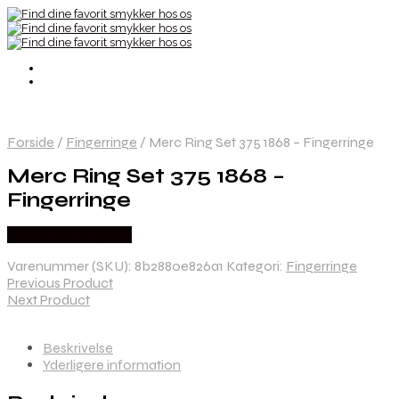
Forside
/
Fingerringe
/
Merc Ring Set 375 1868 – Fingerringe
Merc Ring Set 375 1868 –
Fingerringe
Købes hos Anyparts
Varenummer (SKU):
8b2880e826a1
Kategori:
Fingerringe
Previous Product
Next Product
Beskrivelse
Yderligere information