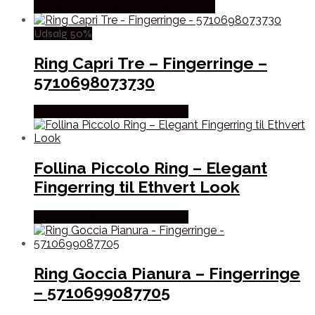
Købes hos Blicher Fuglsang Smykker
Udsalg 50%
Ring Capri Tre – Fingerringe –
5710698073730
Købes hos Sif Jakobs Jewellery
Follina Piccolo Ring – Elegant
Fingerring til Ethvert Look
Købes hos Sif Jakobs Jewellery
Ring Goccia Pianura – Fingerringe
– 5710699087705