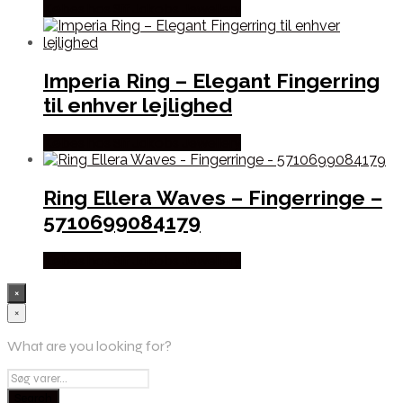
Købes hos Sif Jakobs Jewellery
Imperia Ring – Elegant Fingerring
til enhver lejlighed
Købes hos Sif Jakobs Jewellery
Ring Ellera Waves – Fingerringe –
5710699084179
Købes hos Sif Jakobs Jewellery
×
×
What are you looking for?