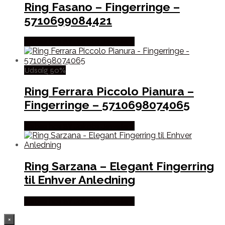
Ring Fasano – Fingerringe –
5710699084421
Købes hos Sif Jakobs Jewellery
Udsalg 50%
Ring Ferrara Piccolo Pianura –
Fingerringe – 5710698074065
Købes hos Sif Jakobs Jewellery
Ring Sarzana – Elegant Fingerring
til Enhver Anledning
Købes hos Sif Jakobs Jewellery
×