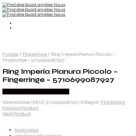
Forside
/
Fingerringe
/
Ring Imperia Pianura Piccolo –
Fingerringe – 5710699087927
Ring Imperia Pianura Piccolo –
Fingerringe – 5710699087927
Købes hos Sif Jakobs Jewellery
Varenummer (SKU):
5710699087927
Kategori:
Fingerringe
Previous Product
Next Product
Beskrivelse
Yderligere information