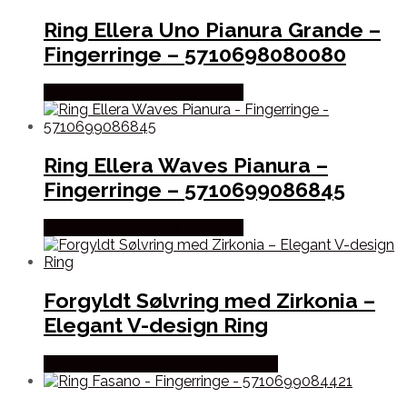
Ring Ellera Uno Pianura Grande –
Fingerringe – 5710698080080
Købes hos Sif Jakobs Jewellery
Ring Ellera Waves Pianura –
Fingerringe – 5710699086845
Købes hos Sif Jakobs Jewellery
Forgyldt Sølvring med Zirkonia –
Elegant V-design Ring
Købes hos Blicher Fuglsang Smykker