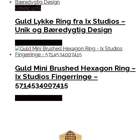
Udsalg 50%
Guld Lykke Ring fra Ix Studios –
Unik og Bæredygtig Design
Købes hos Frederik Ix
Guld Mini Brushed Hexagon Ring –
Ix Studios Fingerringe –
5714534007415
Købes hos Frederik Ix