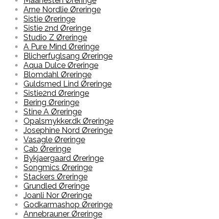
Maanesten Øreringe
Arne Nordlie Øreringe
Sistie Øreringe
Sistie 2nd Øreringe
Studio Z Øreringe
A Pure Mind Øreringe
Blicherfuglsang Øreringe
Aqua Dulce Øreringe
Blomdahl Øreringe
Guldsmed Lind Øreringe
Sistie2nd Øreringe
Bering Øreringe
Stine A Øreringe
Opalsmykker.dk Øreringe
Josephine Nord Øreringe
Vasagle Øreringe
Cab Øreringe
Bykjaergaard Øreringe
Songmics Øreringe
Stackers Øreringe
Grundled Øreringe
Joanli Nor Øreringe
Godkarmashop Øreringe
Annebrauner Øreringe