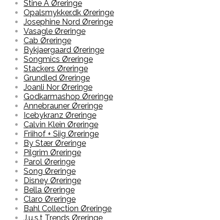
Stine A Øreringe
Opalsmykker.dk Øreringe
Josephine Nord Øreringe
Vasagle Øreringe
Cab Øreringe
Bykjaergaard Øreringe
Songmics Øreringe
Stackers Øreringe
Grundled Øreringe
Joanli Nor Øreringe
Godkarmashop Øreringe
Annebrauner Øreringe
Icebykranz Øreringe
Calvin Klein Øreringe
Friihof + Siig Øreringe
By Stær Øreringe
Pilgrim Øreringe
Parol Øreringe
Song Øreringe
Disney Øreringe
Bella Øreringe
Claro Øreringe
Bahl Collection Øreringe
J.u.s.t Trends Øreringe