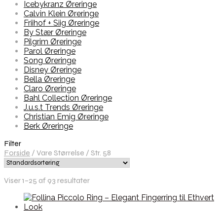
Icebykranz Øreringe
Calvin Klein Øreringe
Friihof + Siig Øreringe
By Stær Øreringe
Pilgrim Øreringe
Parol Øreringe
Song Øreringe
Disney Øreringe
Bella Øreringe
Claro Øreringe
Bahl Collection Øreringe
J.u.s.t Trends Øreringe
Christian Emig Øreringe
Berk Øreringe
Filter
Forside
/
Vare Størrelse
/
Str. 58
Viser 1–25 af 93 resultater