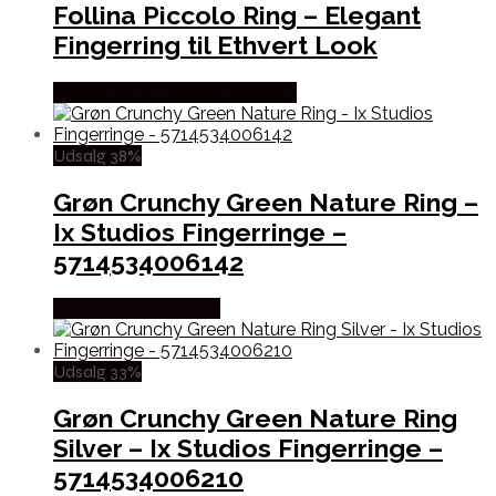
Follina Piccolo Ring – Elegant
Fingerring til Ethvert Look
Købes hos Sif Jakobs Jewellery
Udsalg 38%
Grøn Crunchy Green Nature Ring –
Ix Studios Fingerringe –
5714534006142
Købes hos Frederik Ix
Udsalg 33%
Grøn Crunchy Green Nature Ring
Silver – Ix Studios Fingerringe –
5714534006210