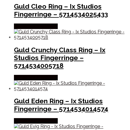
Guld Cleo Ring – Ix Studios
Fingerringe – 5714534025433
Købes hos Frederik Ix
Guld Crunchy Class Ring – Ix
Studios Fingerringe –
5714534005718
Købes hos Frederik Ix
Guld Eden Ring – Ix Studios
Fingerringe – 5714534014574
Købes hos Frederik Ix