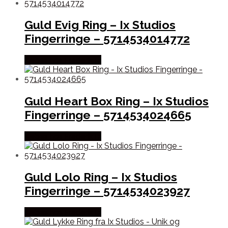
Guld Evig Ring – Ix Studios
Fingerringe – 5714534014772
Købes hos Frederik Ix
Guld Heart Box Ring – Ix Studios
Fingerringe – 5714534024665
Købes hos Frederik Ix
Guld Lolo Ring – Ix Studios
Fingerringe – 5714534023927
Købes hos Frederik Ix