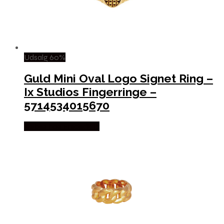
Udsalg 60%
Guld Mini Oval Logo Signet Ring –
Ix Studios Fingerringe –
5714534015670
Købes hos Frederik Ix