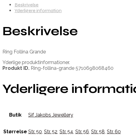
Beskrivelse
Yderligere information
Beskrivelse
Ring Follina Grande
Yderlige produktinformationer.
Produkt ID.
Ring-follina-grande 5710698068460
Yderligere informat
Butik
Sif Jakobs Jewellery
Størrelse
Str. 50
,
Str. 52
,
Str. 54
,
Str. 56
,
Str. 58
,
Str. 60