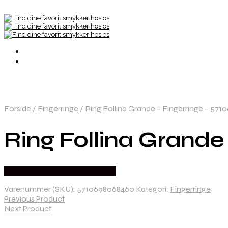
Forside
/
Fingerringe
/
Ring Follina Grande – Fingerringe – 57
Ring Follina Grande
Købes hos Sif Jakobs Jewellery
Varenummer (SKU):
5710698068460
Kategori:
Fingerringe
Previous Product
Next Product