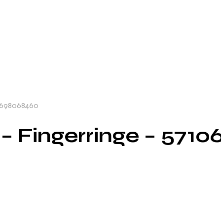
10698068460
 – Fingerringe – 57