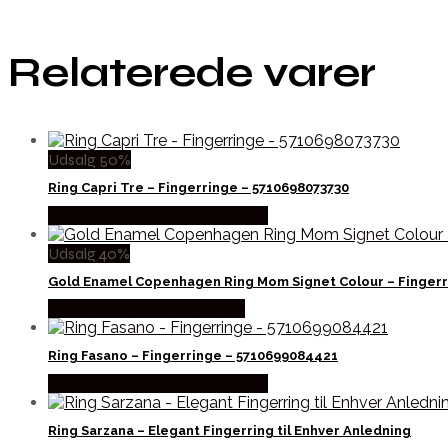
Relaterede varer
Udsalg 50%
Ring Capri Tre – Fingerringe – 5710698073730
Købes hos Sif Jakobs Jewellery
Udsalg 40%
Gold Enamel Copenhagen Ring Mom Signet Colour – Fingerr
Købes hos Fashionbystrand
Ring Fasano – Fingerringe – 5710699084421
Købes hos Sif Jakobs Jewellery
Ring Sarzana – Elegant Fingerring til Enhver Anledning