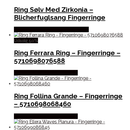
Ring Sølv Med Zirkonia –
Blicherfuglsang Fingerringe
Købes hos Blicher Fuglsang Smykker
Udsalg 50%
Ring Ferrara Ring – Fingerringe –
5710698076588
Købes hos Sif Jakobs Jewellery
Ring Follina Grande – Fingerringe
– 5710698068460
Købes hos Sif Jakobs Jewellery