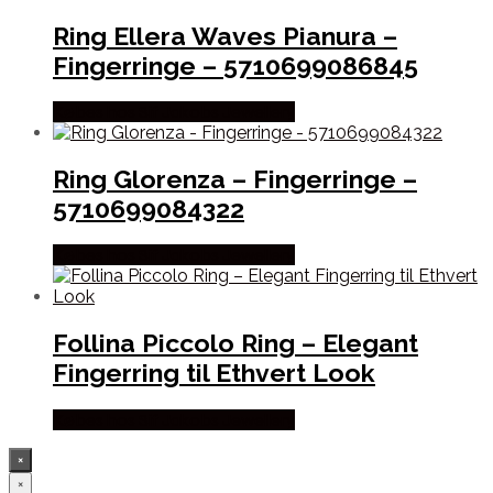
Ring Ellera Waves Pianura –
Fingerringe – 5710699086845
Købes hos Sif Jakobs Jewellery
Ring Glorenza – Fingerringe –
5710699084322
Købes hos Sif Jakobs Jewellery
Follina Piccolo Ring – Elegant
Fingerring til Ethvert Look
Købes hos Sif Jakobs Jewellery
×
×