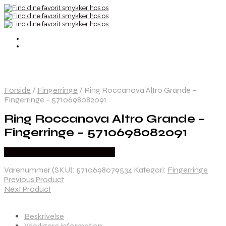
Forside
/
Fingerringe
/
Ring Roccanova Altro Grande –
Fingerringe – 5710698082091
Ring Roccanova Altro Grande –
Fingerringe – 5710698082091
Købes hos Sif Jakobs Jewellery
Varenummer (SKU):
5710698079534
Kategori:
Fingerringe
Previous Product
Next Product
Beskrivelse
Yderligere information