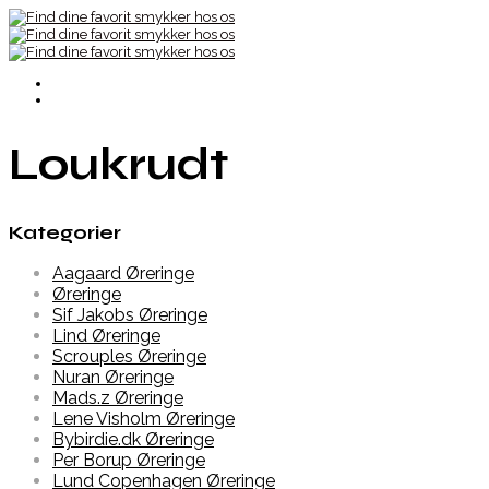
Loukrudt
Kategorier
Aagaard Øreringe
Øreringe
Sif Jakobs Øreringe
Lind Øreringe
Scrouples Øreringe
Nuran Øreringe
Mads.z Øreringe
Lene Visholm Øreringe
Bybirdie.dk Øreringe
Per Borup Øreringe
Lund Copenhagen Øreringe