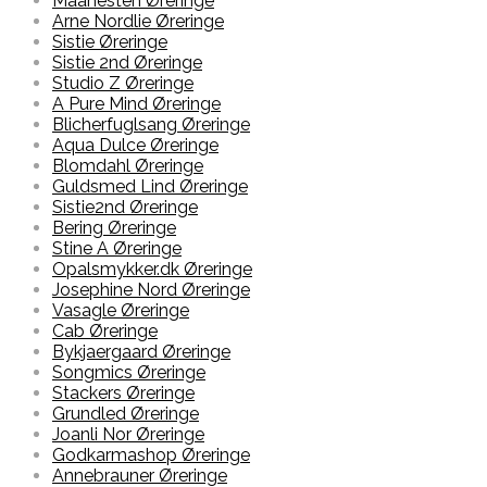
Maanesten Øreringe
Arne Nordlie Øreringe
Sistie Øreringe
Sistie 2nd Øreringe
Studio Z Øreringe
A Pure Mind Øreringe
Blicherfuglsang Øreringe
Aqua Dulce Øreringe
Blomdahl Øreringe
Guldsmed Lind Øreringe
Sistie2nd Øreringe
Bering Øreringe
Stine A Øreringe
Opalsmykker.dk Øreringe
Josephine Nord Øreringe
Vasagle Øreringe
Cab Øreringe
Bykjaergaard Øreringe
Songmics Øreringe
Stackers Øreringe
Grundled Øreringe
Joanli Nor Øreringe
Godkarmashop Øreringe
Annebrauner Øreringe