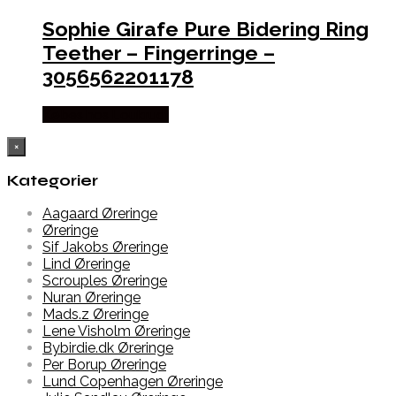
Sophie Girafe Pure Bidering Ring
Teether – Fingerringe –
3056562201178
Købes hos Loukrudt
×
Kategorier
Aagaard Øreringe
Øreringe
Sif Jakobs Øreringe
Lind Øreringe
Scrouples Øreringe
Nuran Øreringe
Mads.z Øreringe
Lene Visholm Øreringe
Bybirdie.dk Øreringe
Per Borup Øreringe
Lund Copenhagen Øreringe