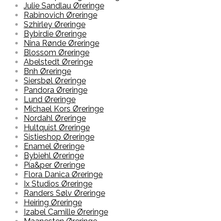
Julie Sandlau Øreringe
Rabinovich Øreringe
Szhirley Øreringe
Bybirdie Øreringe
Nina Rønde Øreringe
Blossom Øreringe
Abelstedt Øreringe
Bnh Øreringe
Siersbøl Øreringe
Pandora Øreringe
Lund Øreringe
Michael Kors Øreringe
Nordahl Øreringe
Hultquist Øreringe
Sistieshop Øreringe
Enamel Øreringe
Bybiehl Øreringe
Pia&per Øreringe
Flora Danica Øreringe
Ix Studios Øreringe
Randers Sølv Øreringe
Heiring Øreringe
Izabel Camille Øreringe