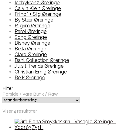
Icebykranz Øreringe
Calvin Klein Øreringe
Friihof + Siig Øreringe
By Stær Øreringe
Pilgrim Øreringe
Parol Øreringe
Song Øreringe
Disney Øreringe
Bella Øreringe
Claro Øreringe
Bahl Collection Øreringe
J.u.s.t Trends Øreringe
Christian Emig Øreringe
Berk Øreringe
Filter
Forside
/
Vare Butik
/
Raw
Viser 4 resultater