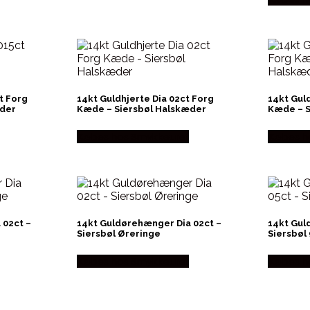
t Forg
14kt Guldhjerte Dia 02ct Forg
14kt Gul
æder
Kæde – Siersbøl Halskæder
Kæde – S
Købes hos Smykkeuret
Købes h
 02ct –
14kt Guldørehænger Dia 02ct –
14kt Gul
Siersbøl Øreringe
Siersbøl
Købes hos Smykkeuret
Købes h