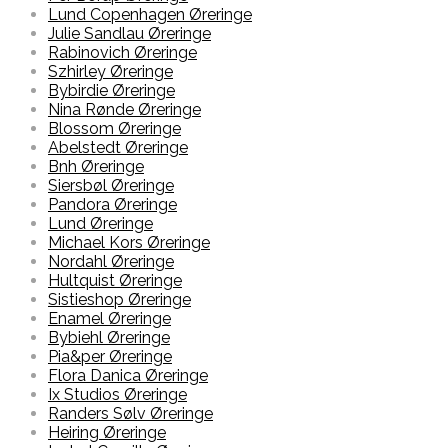
Lund Copenhagen Øreringe
Julie Sandlau Øreringe
Rabinovich Øreringe
Szhirley Øreringe
Bybirdie Øreringe
Nina Rønde Øreringe
Blossom Øreringe
Abelstedt Øreringe
Bnh Øreringe
Siersbøl Øreringe
Pandora Øreringe
Lund Øreringe
Michael Kors Øreringe
Nordahl Øreringe
Hultquist Øreringe
Sistieshop Øreringe
Enamel Øreringe
Bybiehl Øreringe
Pia&per Øreringe
Flora Danica Øreringe
Ix Studios Øreringe
Randers Sølv Øreringe
Heiring Øreringe