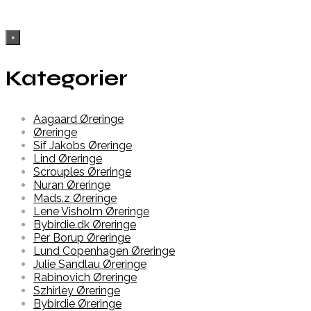
×
Kategorier
Aagaard Øreringe
Øreringe
Sif Jakobs Øreringe
Lind Øreringe
Scrouples Øreringe
Nuran Øreringe
Mads.z Øreringe
Lene Visholm Øreringe
Bybirdie.dk Øreringe
Per Borup Øreringe
Lund Copenhagen Øreringe
Julie Sandlau Øreringe
Rabinovich Øreringe
Szhirley Øreringe
Bybirdie Øreringe