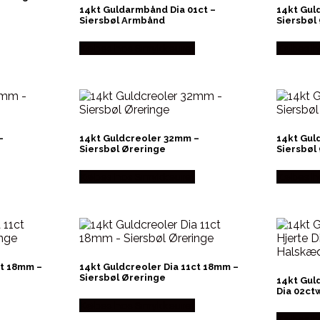
14kt Guldarmbånd Dia 01ct –
14kt Gul
Siersbøl Armbånd
Siersbøl
Købes hos Smykkeuret
Købes h
–
14kt Guldcreoler 32mm –
14kt Gul
Siersbøl Øreringe
Siersbøl
Købes hos Smykkeuret
Købes h
ct 18mm –
14kt Guldcreoler Dia 11ct 18mm –
Siersbøl Øreringe
14kt Gul
Dia 02ct
Købes hos Smykkeuret
Købes h