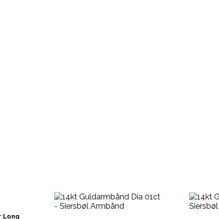
r Long