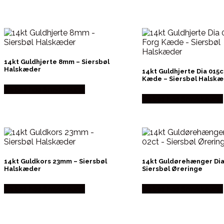
14kt Guldhjerte 8mm – Siersbøl
Halskæder
14kt Guldhjerte Dia 015c
Kæde – Siersbøl Halsk
Købes hos Smykkeuret
Købes hos Smykkeuret
14kt Guldkors 23mm – Siersbøl
14kt Guldørehænger Dia
Halskæder
Siersbøl Øreringe
Købes hos Smykkeuret
Købes hos Smykkeuret